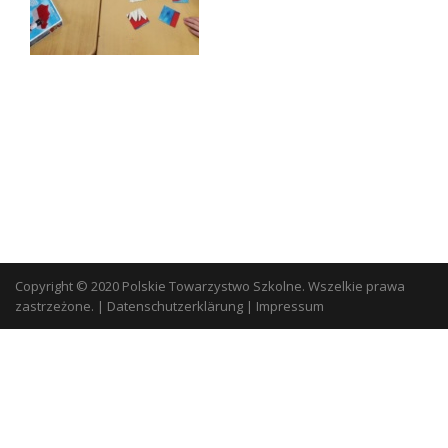
Copyright © 2020 Polskie Towarzystwo Szkolne. Wszelkie prawa
zastrzeżone.
|
Datenschutzerklärung
|
Impressum