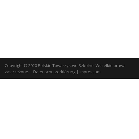
Copyright © 2020 Polskie Towarzystwo Szkolne. Wszelkie prawa
zastrzeżone.
|
Datenschutzerklärung
|
Impressum