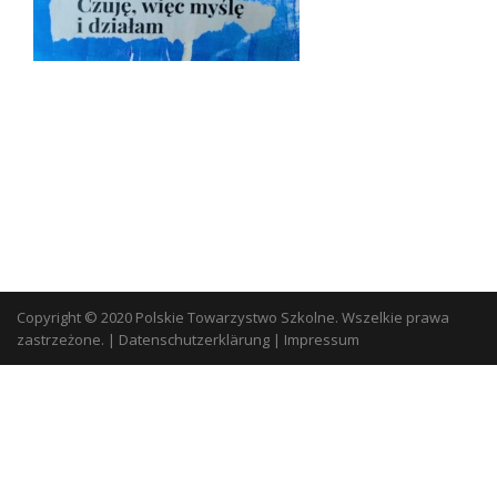
Copyright © 2020 Polskie Towarzystwo Szkolne. Wszelkie prawa
zastrzeżone.
|
Datenschutzerklärung
|
Impressum