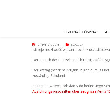
Skip
to
content
STRONA GŁÓWNA
AK
7 MARCA 2018
SZKOLA
Istnieje możliwość wpisania ocen z uczestnictwa
Der Besuch der Polnischen Schule ist, auf Antrag
Der Antrag (mit dem Zeugnis in Kopie) muss bei d
zuständige Schulamt.
Zainteresowanych odsyłamy do berlinskiego Sch
Ausführungsvorschriften über Zeugnisse iVm § 12