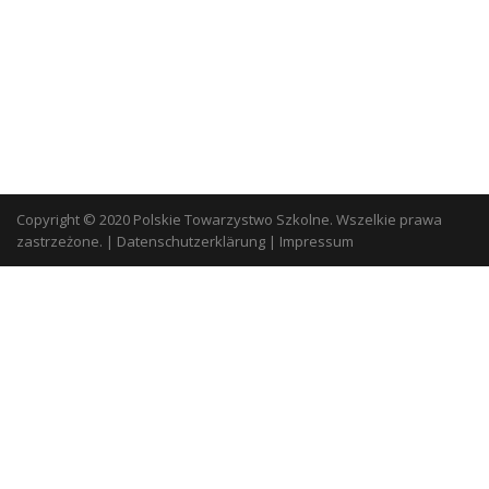
Copyright © 2020 Polskie Towarzystwo Szkolne. Wszelkie prawa
zastrzeżone.
|
Datenschutzerklärung
|
Impressum