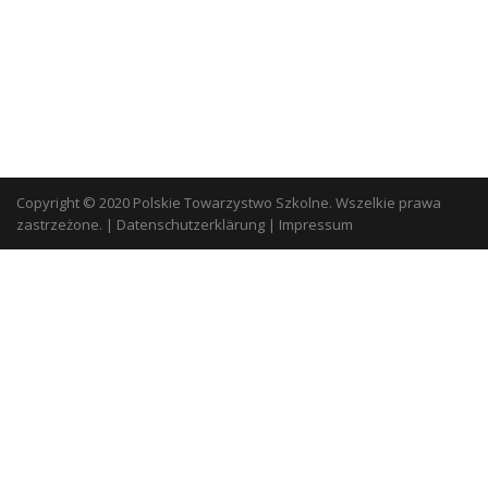
Copyright © 2020 Polskie Towarzystwo Szkolne. Wszelkie prawa
zastrzeżone.
|
Datenschutzerklärung
|
Impressum