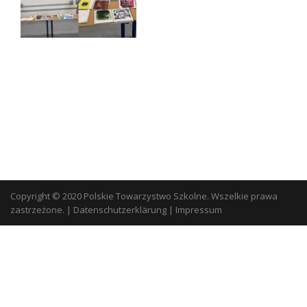
Copyright © 2020 Polskie Towarzystwo Szkolne. Wszelkie prawa
zastrzeżone.
|
Datenschutzerklärung
|
Impressum