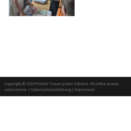
Copyright © 2020 Polskie Towarzystwo Szkolne. Wszelkie prawa
zastrzeżone.
|
Datenschutzerklärung
|
Impressum