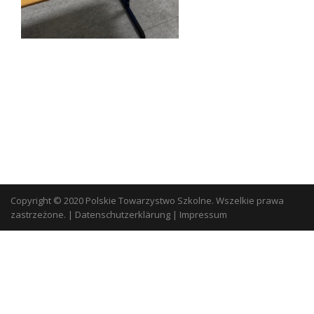
Copyright © 2020 Polskie Towarzystwo Szkolne. Wszelkie prawa
zastrzeżone.
|
Datenschutzerklärung
|
Impressum