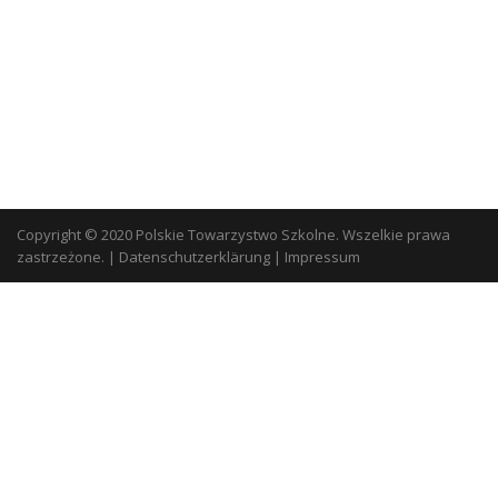
Copyright © 2020 Polskie Towarzystwo Szkolne. Wszelkie prawa
zastrzeżone.
|
Datenschutzerklärung
|
Impressum