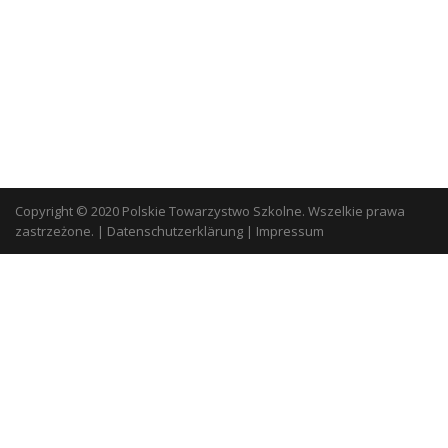
Copyright © 2020 Polskie Towarzystwo Szkolne. Wszelkie prawa
zastrzeżone.
|
Datenschutzerklärung
|
Impressum