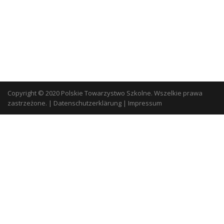
Copyright © 2020 Polskie Towarzystwo Szkolne. Wszelkie prawa
zastrzeżone.
|
Datenschutzerklärung
|
Impressum