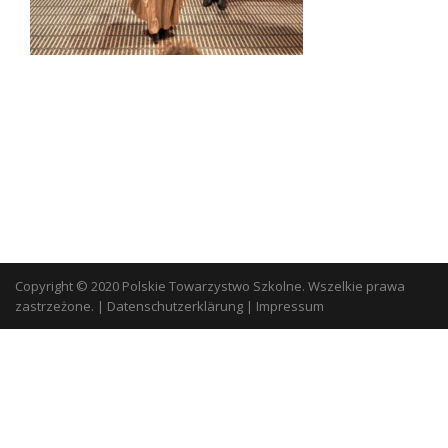
Copyright © 2020 Polskie Towarzystwo Szkolne. Wszelkie prawa
zastrzeżone.
|
Datenschutzerklärung
|
Impressum