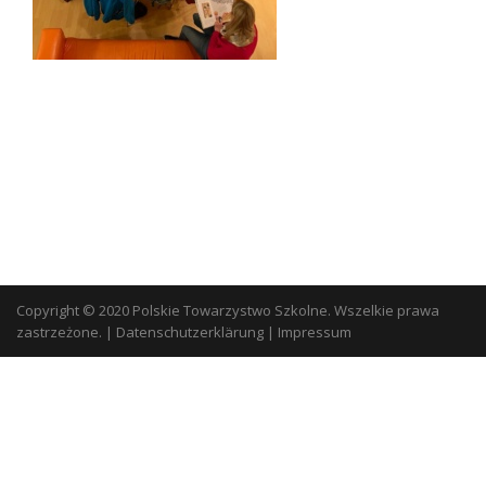
Copyright © 2020 Polskie Towarzystwo Szkolne. Wszelkie prawa
zastrzeżone.
|
Datenschutzerklärung
|
Impressum