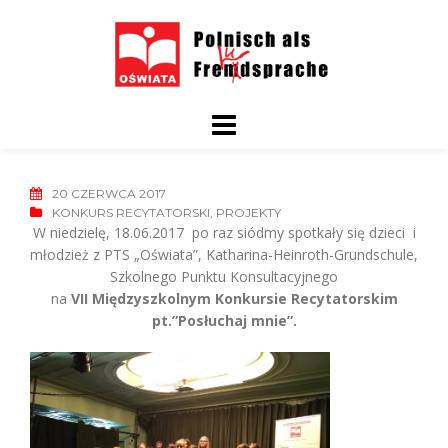
Skip
to
content
20 CZERWCA 2017
KONKURS RECYTATORSKI
,
PROJEKTY
W niedzielę, 18.06.2017 po raz siódmy spotkały się dzieci i
młodzież z PTS „Oświata”, Katharina-Heinroth-Grundschule,
Szkolnego Punktu Konsultacyjnego
na
VII Międzyszkolnym Konkursie Recytatorskim
pt.”Posłuchaj mnie”.