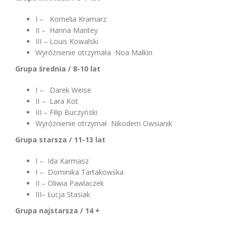
I – Kornelia Kramarz
II – Hanna Mantey
III – Louis Kowalski
Wyróżnienie otrzymała Noa Malkin
Grupa średnia / 8-10 lat
I – Darek Weise
II – Lara Kot
III – Filip Buczyński
Wyróżnienie otrzymał Nikodem Owsianik
Grupa starsza / 11-13 lat
I – Ida Karmasz
I – Dominika Tartakowska
II – Oliwia Pawlaczek
III– Łucja Stasiak
Grupa najstarsza / 14 +