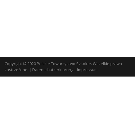
Copyright © 2020 Polskie Towarzystwo Szkolne. Wszelkie prawa
zastrzeżone.
|
Datenschutzerklärung
|
Impressum