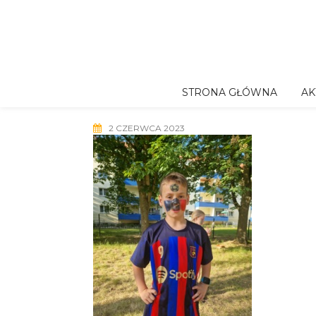
Skip
to
content
STRONA GŁÓWNA
AK
2 CZERWCA 2023