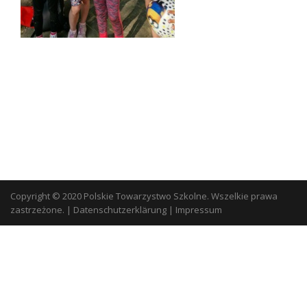
Copyright © 2020 Polskie Towarzystwo Szkolne. Wszelkie prawa
zastrzeżone.
|
Datenschutzerklärung
|
Impressum