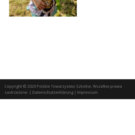
Copyright © 2020 Polskie Towarzystwo Szkolne. Wszelkie prawa
zastrzeżone.
|
Datenschutzerklärung
|
Impressum