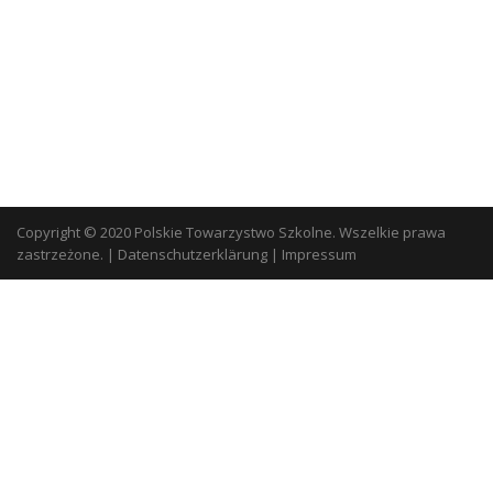
Copyright © 2020 Polskie Towarzystwo Szkolne. Wszelkie prawa
zastrzeżone.
|
Datenschutzerklärung
|
Impressum