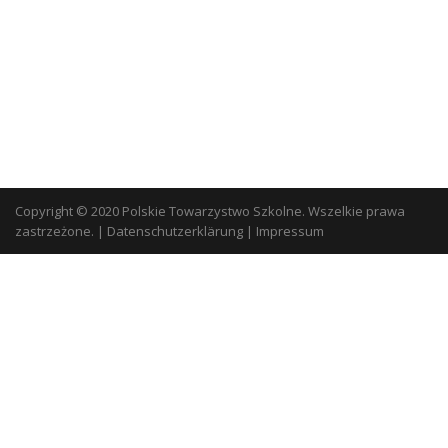
Copyright © 2020 Polskie Towarzystwo Szkolne. Wszelkie prawa
zastrzeżone.
|
Datenschutzerklärung
|
Impressum