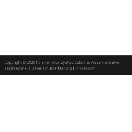
Copyright © 2020 Polskie Towarzystwo Szkolne. Wszelkie prawa
zastrzeżone.
|
Datenschutzerklärung
|
Impressum