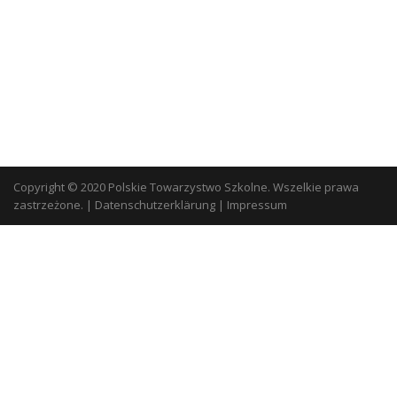
Copyright © 2020 Polskie Towarzystwo Szkolne. Wszelkie prawa
zastrzeżone.
|
Datenschutzerklärung
|
Impressum