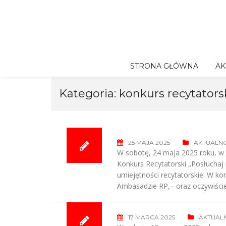
Skip
to
content
STRONA GŁÓWNA
AK
Kategoria:
konkurs recytators
25 MAJA 2025
AKTUALNO
W sobotę, 24 maja 2025 roku, w n
Konkurs Recytatorski „Posłuchaj
umiejętności recytatorskie. W ko
Ambasadzie RP,– oraz oczywiście
17 MARCA 2025
AKTUAL