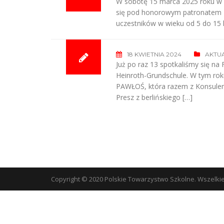
W sobotę 15 marca 2025 roku w K
się pod honorowym patronatem Ko
uczestników w wieku od 5 do 15 l
18 KWIETNIA 2024
AKTU
Już po raz 13 spotkaliśmy się na
Heinroth-Grundschule. W tym ro
PAWŁOŚ, która razem z Konsule
Presz z berlińskiego […]
Copyright © 2020 Polskie Towarzystwo Szkolne. Wszelki