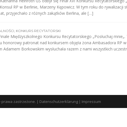
atharina Heinroth GS odbył się Finał XVI Konkursu Recytatorskiego
nsul RP w Berlinie, Marzeny Kępowicz. W tym roku do rywalizacji s
at, przyjechało z różnych zakątków Berlina, ale […]
ALNOŚCI
,
KONKURS RECYTATORSKI
 Finale Międzyszkolnego Konkursu Recytatorskiego „Posłuchaj mnie„.
ku honorowy patronat nad konkursem objęła żona Ambasadora RP w 
m Adamem Borkowskim wysłuchała razem z nami wszystkich uczestn
e prawa zastrzeżone.
|
Datenschutzerklärung
|
Impressum