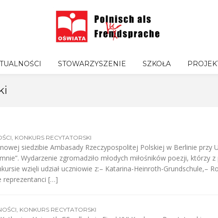
TUALNOŚCI
STOWARZYSZENIE
SZKOŁA
PROJEK
ki
ŚCI
,
KONKURS RECYTATORSKI
owej siedzibie Ambasady Rzeczypospolitej Polskiej w Berlinie przy U
 mnie”. Wydarzenie zgromadziło młodych miłośników poezji, którzy 
nkursie wzięli udział uczniowie z:– Katarina-Heinroth-Grundschule,– R
 reprezentanci […]
NOŚCI
,
KONKURS RECYTATORSKI