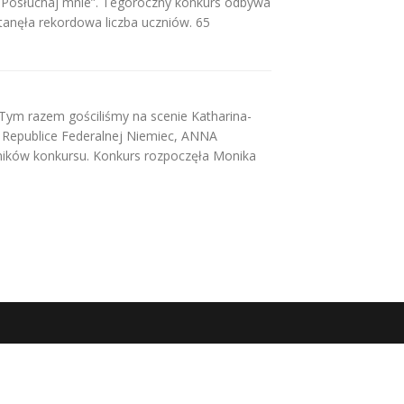
 „Posłuchaj mnie”. Tegoroczny konkurs odbywa
tanęła rekordowa liczba uczniów. 65
 Tym razem gościliśmy na scenie Katharina-
Republice Federalnej Niemiec, ANNA
ików konkursu. Konkurs rozpoczęła Monika