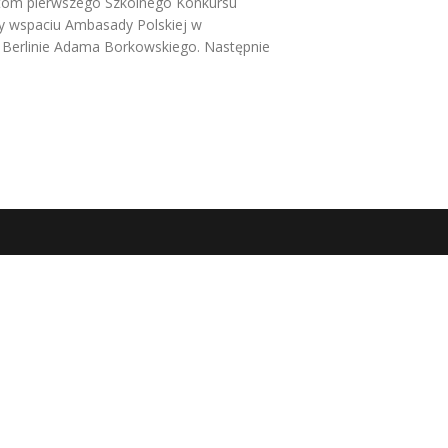
eatom pierwszego Szkolnego Konkursu
rzy wspaciu Ambasady Polskiej w
 w Berlinie Adama Borkowskiego. Następnie