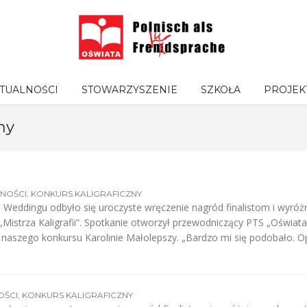
TUALNOŚCI
STOWARZYSZENIE
SZKOŁA
PROJEK
ny
NOŚCI
,
KONKURS KALIGRAFICZNY
Weddingu odbyło się uroczyste wręczenie nagród finalistom i wyró
 „Mistrza Kaligrafii”. Spotkanie otworzył przewodniczący PTS „Oświata
naszego konkursu Karolinie Małolepszy. „Bardzo mi się podobało. O
OŚCI
,
KONKURS KALIGRAFICZNY