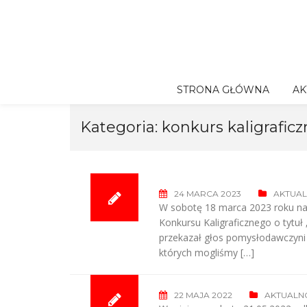
Skip
to
content
STRONA GŁÓWNA
AK
Kategoria:
konkurs kaligraficz
24 MARCA 2023
AKTUAL
W sobotę 18 marca 2023 roku na 
Konkursu Kaligraficznego o tytuł
przekazał głos pomysłodawczyni 
których mogliśmy […]
22 MAJA 2022
AKTUALN