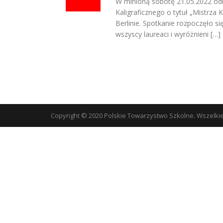
W minioną sobotę 21.05.2022 odb
Kaligraficznego o tytuł „Mistrza
Berlinie. Spotkanie rozpoczęło s
wszyscy laureaci i wyróżnieni […]
Copyright © 2020 Polskie Towarzystwo Szkolne. Wszelki