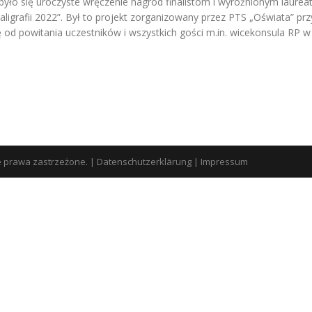
yło się uroczyste wręczenie nagród finalistom i wyróżnionym laur
 Kaligrafii 2022”. Był to projekt zorganizowany przez PTS „Oświata” p
ię od powitania uczestników i wszystkich gości m.in. wicekonsula RP
e prawa zastrzeżone.
|
Datenschutzerklärung
|
Impressum