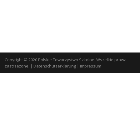
Copyright © 2020 Polskie Towarzystwo Szkolne. Wszelkie prawa
zastrzeżone.
|
Datenschutzerklärung
|
Impressum