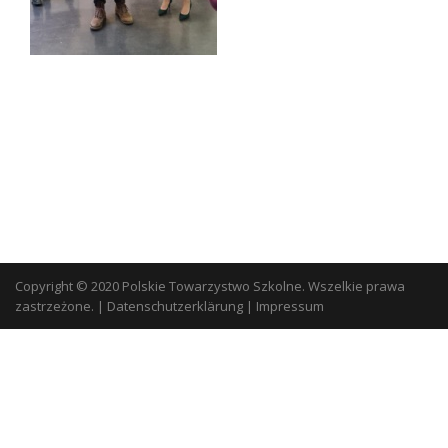
Copyright © 2020 Polskie Towarzystwo Szkolne. Wszelkie prawa
zastrzeżone.
|
Datenschutzerklärung
|
Impressum