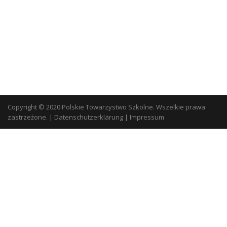
Copyright © 2020 Polskie Towarzystwo Szkolne. Wszelkie prawa
zastrzeżone.
|
Datenschutzerklärung
|
Impressum