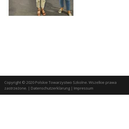
Copyright © 2020 Polskie Towarzystwo Szkolne. Wszelkie prawa
zastrzeżone.
|
Datenschutzerklärung
|
Impressum