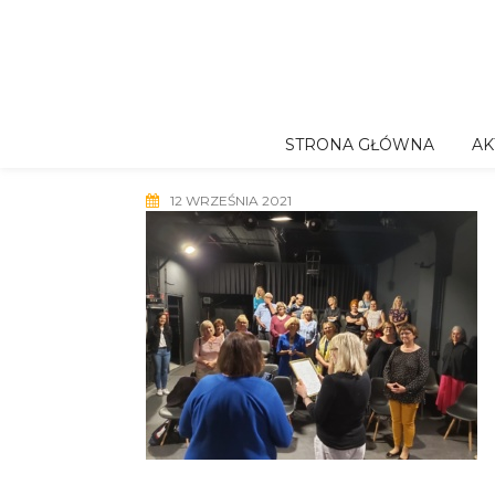
Skip
to
content
STRONA GŁÓWNA
AK
12 WRZEŚNIA 2021