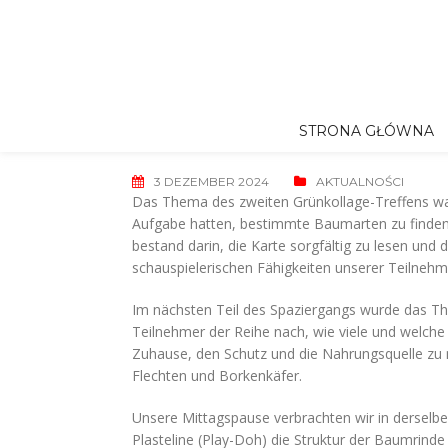
Skip
to
content
STRONA GŁÓWNA
3 DEZEMBER 2024
AKTUALNOŚCI
Das Thema des zweiten Grünkollage-Treffens 
Aufgabe hatten, bestimmte Baumarten zu finden. 
bestand darin, die Karte sorgfältig zu lesen un
schauspielerischen Fähigkeiten unserer Teilnehm
Im nächsten Teil des Spaziergangs wurde das T
Teilnehmer der Reihe nach, wie viele und welc
Zuhause, den Schutz und die Nahrungsquelle zu 
Flechten und Borkenkäfer.
Unsere Mittagspause verbrachten wir in derselb
Plasteline (Play-Doh) die Struktur der Baumrinde