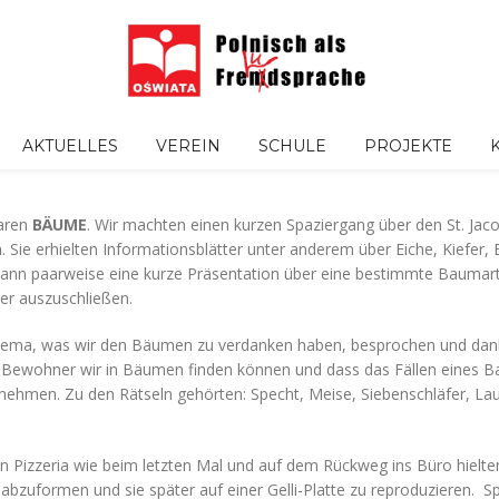
AKTUELLES
VEREIN
SCHULE
PROJEKTE
waren
BÄUME
. Wir machten einen kurzen Spaziergang über den St. Jaco
Sie erhielten Informationsblätter unter anderem über Eiche, Kiefer, 
d dann paarweise eine kurze Präsentation über eine bestimmte Baumart
er auszuschließen.
hema, was wir den Bäumen zu verdanken haben, besprochen und dank 
he Bewohner wir in Bäumen finden können und dass das Fällen eines
nehmen. Zu den Rätseln gehörten: Specht, Meise, Siebenschläfer, La
en Pizzeria wie beim letzten Mal und auf dem Rückweg ins Büro hielt
 abzuformen und sie später auf einer Gelli-Platte zu reproduzieren. S