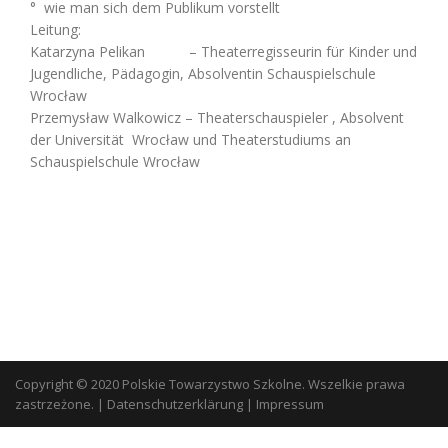
° wie man sich dem Publikum vorstellt
Leitung:
Katarzyna Pelikan – Theaterregisseurin für Kinder und
Jugendliche, Pädagogin, Absolventin Schauspielschule
Wrocław
Przemysław Walkowicz – Theaterschauspieler , Absolvent
der Universität Wrocław und Theaterstudiums an
Schauspielschule Wrocław
Copyright © 2020 Polskie Towarzystwo Szkolne. Wszelkie prawa
zastrzeżone.
|
Datenschutzerklärung
|
Impressum