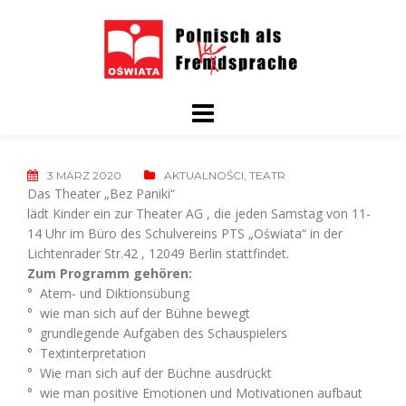
Skip
to
content
3 MÄRZ 2020
AKTUALNOŚCI
,
TEATR
Das Theater „Bez Paniki“
lädt Kinder ein zur Theater AG , die jeden Samstag von 11-
14 Uhr im Büro des Schulvereins PTS „Oświata“ in der
Lichtenrader Str.42 , 12049 Berlin stattfindet.
Zum Programm gehören:
° Atem- und Diktionsübung
° wie man sich auf der Bühne bewegt
° grundlegende Aufgaben des Schauspielers
° Textinterpretation
° Wie man sich auf der Büchne ausdrückt
° wie man positive Emotionen und Motivationen aufbaut