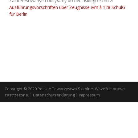
Zainteresowanych odsyłamy do berlinskiego SchulG:
Ausführungsvorschriften über Zeugnisse iVm § 128 SchulG
für Berlin
Copyright © 2020 Polskie Towarzystwo Szkolne. Wszelkie prawa
zastrzeżone.
|
Datenschutzerklärung
|
Impressum