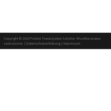
Copyright © 2020 Polskie Towarzystwo Szkolne. Wszelkie prawa
zastrzeżone.
|
Datenschutzerklärung
|
Impressum