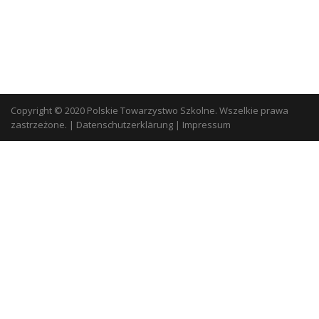
Copyright © 2020 Polskie Towarzystwo Szkolne. Wszelkie prawa
zastrzeżone.
|
Datenschutzerklärung
|
Impressum