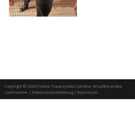
Copyright © 2020 Polskie Towarzystwo Szkolne. Wszelkie prawa
zastrzeżone.
|
Datenschutzerklärung
|
Impressum