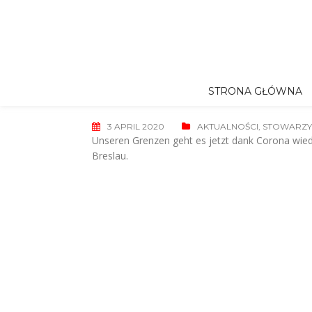
Skip
to
content
STRONA GŁÓWNA
3 APRIL 2020
AKTUALNOŚCI
,
STOWARZY
Unseren Grenzen geht es jetzt dank Corona wieder
Breslau.