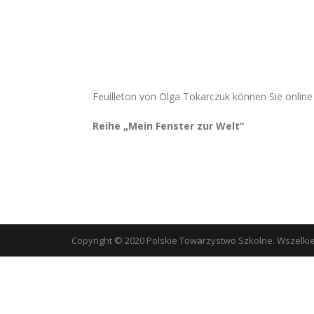
Feuilleton von Olga Tokarczuk können Sie online 
Reihe „Mein Fenster zur Welt“
Copyright © 2020 Polskie Towarzystwo Szkolne. Wszelki