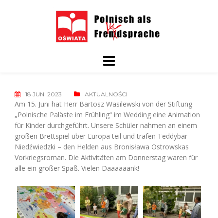
Skip
to
content
18 JUNI 2023
AKTUALNOŚCI
Am 15. Juni hat Herr Bartosz Wasilewski von der Stiftung
„Polnische Paläste im Frühling“ im Wedding eine Animation
für Kinder durchgeführt. Unsere Schüler nahmen an einem
großen Brettspiel über Europa teil und trafen Teddybär
Niedźwiedzki – den Helden aus Bronisława Ostrowskas
Vorkriegsroman. Die Aktivitäten am Donnerstag waren für
alle ein großer Spaß.​ Vielen Daaaaaank!