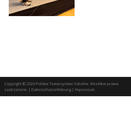
Copyright © 2020 Polskie Towarzystwo Szkolne. Wszelkie prawa
zastrzeżone.
|
Datenschutzerklärung
|
Impressum