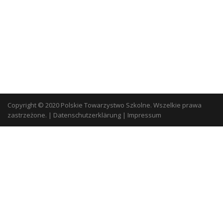
Copyright © 2020 Polskie Towarzystwo Szkolne. Wszelkie prawa
zastrzeżone.
|
Datenschutzerklärung
|
Impressum