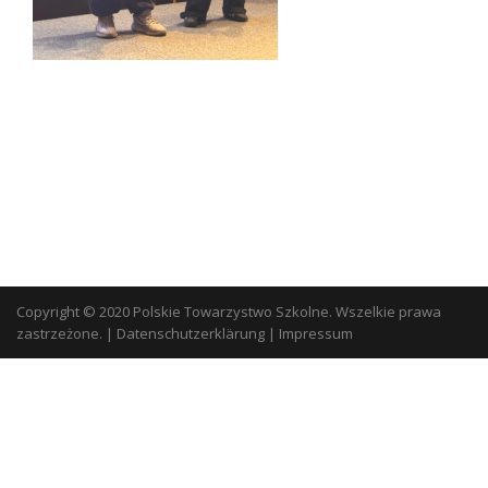
Copyright © 2020 Polskie Towarzystwo Szkolne. Wszelkie prawa
zastrzeżone.
|
Datenschutzerklärung
|
Impressum