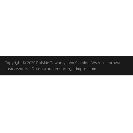
Copyright © 2020 Polskie Towarzystwo Szkolne. Wszelkie prawa
zastrzeżone.
|
Datenschutzerklärung
|
Impressum