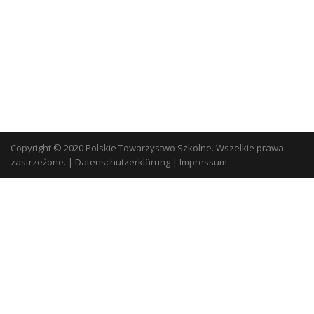
Copyright © 2020 Polskie Towarzystwo Szkolne. Wszelkie prawa
zastrzeżone.
|
Datenschutzerklärung
|
Impressum