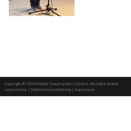
Copyright © 2020 Polskie Towarzystwo Szkolne. Wszelkie prawa
zastrzeżone.
|
Datenschutzerklärung
|
Impressum