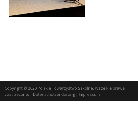
Copyright © 2020 Polskie Towarzystwo Szkolne. Wszelkie prawa
zastrzeżone.
|
Datenschutzerklärung
|
Impressum