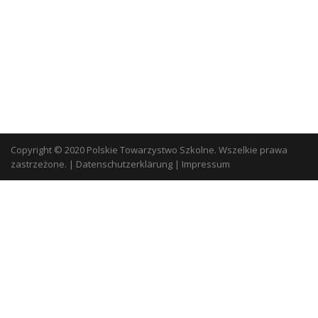
Copyright © 2020 Polskie Towarzystwo Szkolne. Wszelkie prawa
zastrzeżone.
|
Datenschutzerklärung
|
Impressum