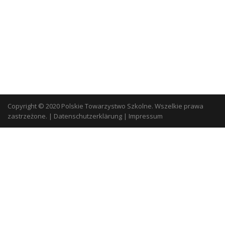
Copyright © 2020 Polskie Towarzystwo Szkolne. Wszelkie prawa
zastrzeżone.
|
Datenschutzerklärung
|
Impressum