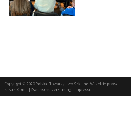
Copyright © 2020 Polskie Towarzystwo Szkolne. Wszelkie prawa
zastrzeżone.
|
Datenschutzerklärung
|
Impressum