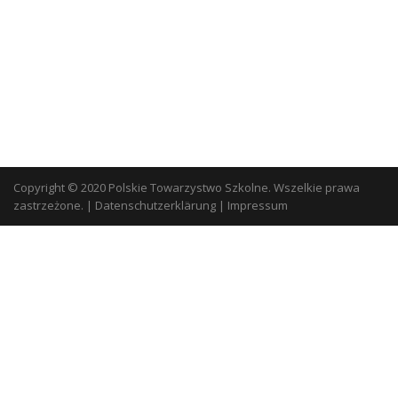
Copyright © 2020 Polskie Towarzystwo Szkolne. Wszelkie prawa
zastrzeżone.
|
Datenschutzerklärung
|
Impressum