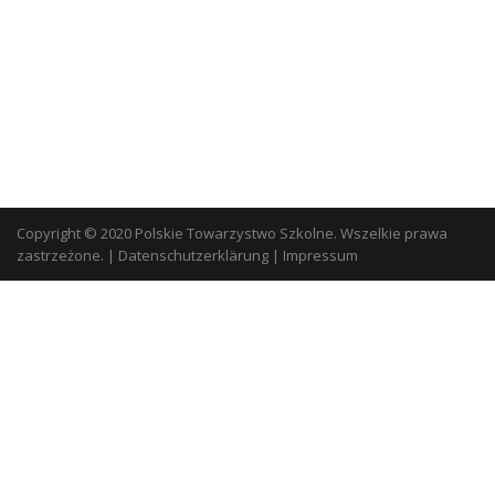
Copyright © 2020 Polskie Towarzystwo Szkolne. Wszelkie prawa
zastrzeżone.
|
Datenschutzerklärung
|
Impressum